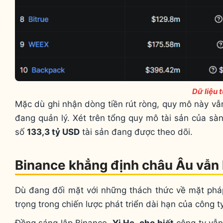
Dữ liệu 
Mặc dù ghi nhận dòng tiền rút ròng, quy mô này vẫ
đang quản lý. Xét trên tổng quy mô tài sản của s
số
133,3 tỷ USD
tài sản đang được theo dõi.
Binance khẳng định châu Âu vẫn l
Dù đang đối mặt với những thách thức về mặt pháp
trọng trong chiến lược phát triển dài hạn của công ty
Đồng sáng lập Binance,
Yi He
,
cho biết
công ty vẫn