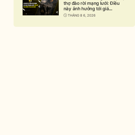
thợ đào rời mạng lưới: Điều
này ảnh hưởng tới giá
Bitcoin?
THÁNG 8 6, 2026
nd
apse