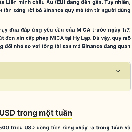
ủa Liên minh châu Âu (EU) đang đến gần. Tuy nhiên,
t làn sóng rời bỏ Binance quy mô lớn từ người dùng
chạy đua đáp ứng yêu cầu của MiCA trước ngày 1/7,
út đơn xin cấp phép MiCA tại Hy Lạp. Dù vậy, quy mô
ng đối nhỏ so với tổng tài sản mà Binance đang quản
Expa
/
Coll
 USD trong một tuần
00 triệu USD dòng tiền ròng chảy ra trong tuần và