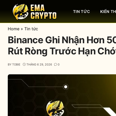
Skip
to
TIN TỨC
KIẾN T
content
Home
»
Tin tức
Binance Ghi Nhận Hơn 5
Rút Ròng Trước Hạn Chó
BY
TOBIE
THÁNG 6 29, 2026
0