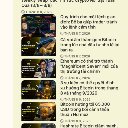
Weekly Wrap: Các Tin Tức Crypto Nổi Bật Tuần
Qua (3/8 – 8/8)
THÁNG 8 8, 2026
Quy trình cho một lệnh giao
dịch: Bộ ba giúp trader tránh
vào lệnh cảm tính
THÁNG 8 7, 2026
Cá voi âm thầm gom Bitcoin
trong lúc nhà đầu tư nhỏ lẻ lại
bán ra
THÁNG 8 7, 2026
Ethereum có thể trở thành
“Magnificent Seven” mới của
thị trường tài chính?
THÁNG 8 7, 2026
3 sự kiện có thể quyết định
xu hướng Bitcoin trong tháng
8 và tháng 9/2026
THÁNG 8 6, 2026
Bitcoin hướng tới 65.000
USD trong bối cảnh thỏa
thuận Hormuz
THÁNG 8 6, 2026
Hashrate Bitcoin giảm mạnh,