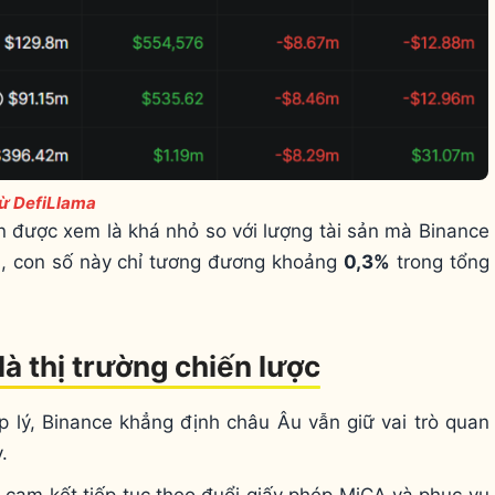
từ DefiLlama
n được xem là khá nhỏ so với lượng tài sản mà Binance
àn, con số này chỉ tương đương khoảng
0,3%
trong tổng
à thị trường chiến lược
 lý, Binance khẳng định châu Âu vẫn giữ vai trò quan
.
 cam kết tiếp tục theo đuổi giấy phép MiCA và phục vụ