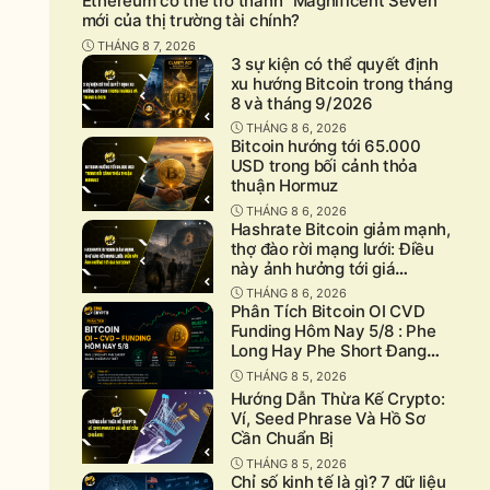
Ethereum có thể trở thành “Magnificent Seven”
mới của thị trường tài chính?
THÁNG 8 7, 2026
3 sự kiện có thể quyết định
xu hướng Bitcoin trong tháng
8 và tháng 9/2026
THÁNG 8 6, 2026
Bitcoin hướng tới 65.000
USD trong bối cảnh thỏa
thuận Hormuz
THÁNG 8 6, 2026
Hashrate Bitcoin giảm mạnh,
thợ đào rời mạng lưới: Điều
này ảnh hưởng tới giá
Bitcoin?
THÁNG 8 6, 2026
Phân Tích Bitcoin OI CVD
Funding Hôm Nay 5/8 : Phe
Long Hay Phe Short Đang
Chiếm Ưu Thế?
THÁNG 8 5, 2026
Hướng Dẫn Thừa Kế Crypto:
Ví, Seed Phrase Và Hồ Sơ
Cần Chuẩn Bị
THÁNG 8 5, 2026
Chỉ số kinh tế là gì? 7 dữ liệu