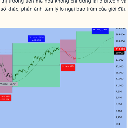
hị trường tiền mã hóa không chỉ dừng lại ở Bitcoin và
t số khác, phản ánh tâm lý lo ngại bao trùm của giới đầu