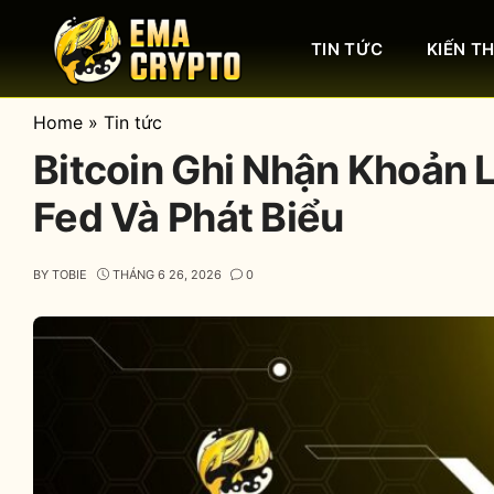
Skip
to
TIN TỨC
KIẾN T
content
Home
»
Tin tức
Bitcoin Ghi Nhận Khoản 
Fed Và Phát Biểu
BY
TOBIE
THÁNG 6 26, 2026
0