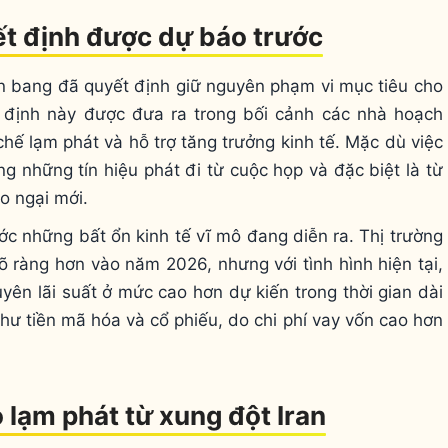
ết định được dự báo trước
ên bang đã quyết định giữ nguyên phạm vi mục tiêu cho
 định này được đưa ra trong bối cảnh các nhà hoạch
hế lạm phát và hỗ trợ tăng trưởng kinh tế. Mặc dù việc
g những tín hiệu phát đi từ cuộc họp và đặc biệt là từ
o ngại mới.
c những bất ổn kinh tế vĩ mô đang diễn ra. Thị trường
rõ ràng hơn vào năm 2026, nhưng với tình hình hiện tại,
ên lãi suất ở mức cao hơn dự kiến trong thời gian dài
o như tiền mã hóa và cổ phiếu, do chi phí vay vốn cao hơn
o lạm phát từ xung đột Iran