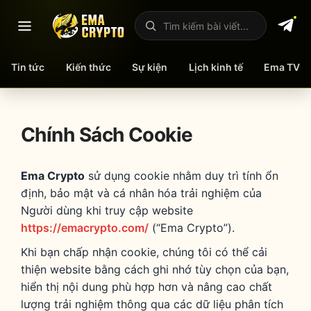
Mở menu
Tìm kiếm bài viết
Tin tức
Kiến thức
Sự kiện
Lịch kinh tế
Ema TV
Skip
to
content
Chính Sách Cookie
Ema Crypto
sử dụng cookie nhằm duy trì tính ổn
định, bảo mật và cá nhân hóa trải nghiệm của
Người dùng khi truy cập website
https://emacrypto.com/
(“Ema Crypto”).
Khi bạn chấp nhận cookie, chúng tôi có thể cải
thiện website bằng cách ghi nhớ tùy chọn của bạn,
hiển thị nội dung phù hợp hơn và nâng cao chất
lượng trải nghiệm thông qua các dữ liệu phân tích