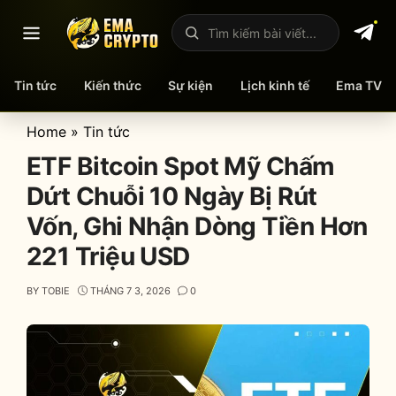
Mở menu
Tìm kiếm bài viết
Tin tức
Kiến thức
Sự kiện
Lịch kinh tế
Ema TV
Skip
Home
»
Tin tức
to
ETF Bitcoin Spot Mỹ Chấm
content
Dứt Chuỗi 10 Ngày Bị Rút
Vốn, Ghi Nhận Dòng Tiền Hơn
221 Triệu USD
BY
TOBIE
THÁNG 7 3, 2026
0