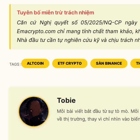
Tuyên bố miễn trừ trách nhiệm
Căn cứ Nghị quyết số 05/2025/NQ-CP ngày 9
Emacrypto.com chỉ mang tính chất tham khảo, khô
Nhà đầu tư cần tự nghiên cứu kỹ và chịu trách n
ALTCOIN
ETF CRYPTO
SÀN BINANCE
T
TAGS :
TAGS
Tobie
Mỗi bài viết bắt đầu từ sự tò mò. Mỗ
về thị trường, thay vì chỉ nhìn vào biế