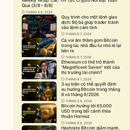
Weekly Wrap: Các Tin Tức Crypto Nổi Bật Tuần
Qua (3/8 – 8/8)
THÁNG 8 8, 2026
Quy trình cho một lệnh giao
dịch: Bộ ba giúp trader tránh
vào lệnh cảm tính
THÁNG 8 7, 2026
Cá voi âm thầm gom Bitcoin
trong lúc nhà đầu tư nhỏ lẻ lại
bán ra
THÁNG 8 7, 2026
Ethereum có thể trở thành
“Magnificent Seven” mới của
thị trường tài chính?
THÁNG 8 7, 2026
3 sự kiện có thể quyết định
xu hướng Bitcoin trong tháng
8 và tháng 9/2026
THÁNG 8 6, 2026
Bitcoin hướng tới 65.000
USD trong bối cảnh thỏa
thuận Hormuz
THÁNG 8 6, 2026
Hashrate Bitcoin giảm mạnh,