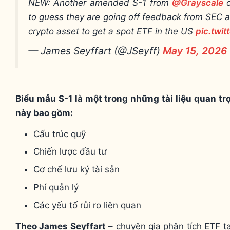
NEW: Another amended S-1 from
@Grayscale
o
to guess they are going off feedback from SEC an
crypto asset to get a spot ETF in the US
pic.twi
— James Seyffart (@JSeyff)
May 15, 2026
Biểu mẫu S-1 là một trong những tài liệu quan tr
này bao gồm:
Cấu trúc quỹ
Chiến lược đầu tư
Cơ chế lưu ký tài sản
Phí quản lý
Các yếu tố rủi ro liên quan
Theo James Seyffart
– chuyên gia phân tích ETF tạ