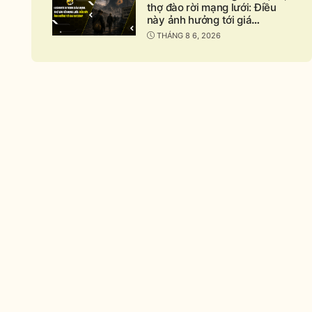
thợ đào rời mạng lưới: Điều
này ảnh hưởng tới giá
Bitcoin?
THÁNG 8 6, 2026
nd
apse