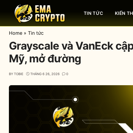
Skip
to
TIN TỨC
KIẾN T
content
Home
»
Tin tức
Grayscale và VanEck cập
Mỹ, mở đường
BY
TOBIE
THÁNG 6 26, 2026
0