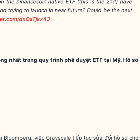
n the binancecoin:native ETF (this is the 2nd) have
d trying to launch in near future? Could be the next
tter.com/dxOsTjkx43
ọng nhất trong quy trình phê duyệt ETF tại Mỹ. Hồ sơ
i Bloomberg, việc Grayscale tiếp tục sửa đổi hồ sơ cho