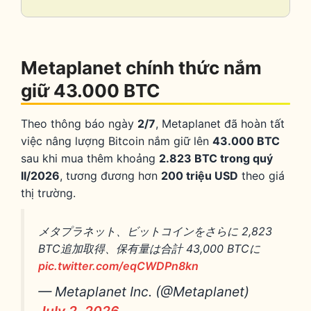
Collaps
Metaplanet chính thức nắm
giữ 43.000 BTC
Theo thông báo ngày
2/7
, Metaplanet đã hoàn tất
việc nâng lượng Bitcoin nắm giữ lên
43.000 BTC
sau khi mua thêm khoảng
2.823 BTC trong quý
II/2026
, tương đương hơn
200 triệu USD
theo giá
thị trường.
メタプラネット、ビットコインをさらに 2,823
BTC追加取得、保有量は合計 43,000 BTCに
pic.twitter.com/eqCWDPn8kn
— Metaplanet Inc. (@Metaplanet)
July 2, 2026