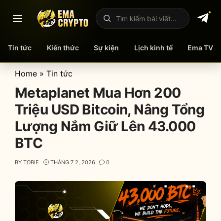
Mở menu
Tìm kiếm bài viết
Tin tức
Kiến thức
Sự kiện
Lịch kinh tế
Ema TV
Skip
Home
»
Tin tức
to
Metaplanet Mua Hơn 200
content
Triệu USD Bitcoin, Nâng Tổng
Lượng Nắm Giữ Lên 43.000
BTC
BY
TOBIE
THÁNG 7 2, 2026
0