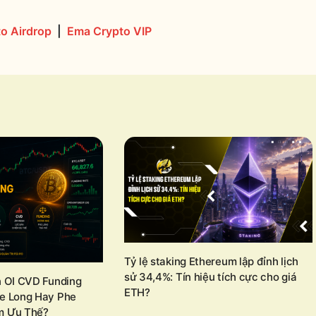
o Airdrop
|
Ema Crypto VIP
Tỷ lệ staking Ethereum lập đỉnh lịch
sử 34,4%: Tín hiệu tích cực cho giá
n OI CVD Funding
ETH?
he Long Hay Phe
m Ưu Thế?