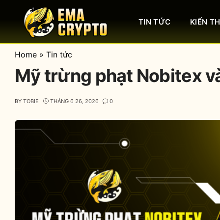
Skip
to
TIN TỨC
KIẾN T
content
Home
»
Tin tức
Mỹ trừng phạt Nobitex và
BY
TOBIE
THÁNG 6 26, 2026
0