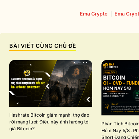
Ema Crypto
|
Ema Crypt
BÀI VIẾT CÙNG CHỦ ĐỀ
Hashrate Bitcoin giảm mạnh, thợ đào
rời mạng lưới: Điều này ảnh hưởng tới
Phân Tích Bitcoi
giá Bitcoin?
Hôm Nay 5/8 : P
Short Đang Chiế