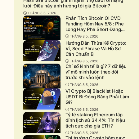
Hashrate Bitcoin giảm mạnh, thợ đào rời mạng
lưới: Điều này ảnh hưởng tới giá Bitcoin?
THÁNG 8 6, 2026
Phân Tích Bitcoin OI CVD
Funding Hôm Nay 5/8 : Phe
Long Hay Phe Short Đang
Chiếm Ưu Thế?
THÁNG 8 5, 2026
Hướng Dẫn Thừa Kế Crypto:
Ví, Seed Phrase Và Hồ Sơ
Cần Chuẩn Bị
THÁNG 8 5, 2026
Chỉ số kinh tế là gì? 7 dữ liệu
vĩ mô mình luôn theo dõi
trước khi vào lệnh
THÁNG 8 5, 2026
Ví Crypto Bị Blacklist Hoặc
USDT Bị Đóng Băng Phải Làm
Gì?
THÁNG 8 5, 2026
Tỷ lệ staking Ethereum lập
đỉnh lịch sử 34,4%: Tín hiệu
tích cực cho giá ETH?
THÁNG 8 5, 2026
Thị trường Crypto hôm nay: