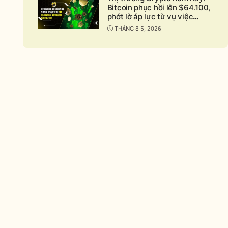
Bitcoin phục hồi lên $64.100,
phớt lờ áp lực từ vụ việc
Coldcard và đợt bán BTC của
THÁNG 8 5, 2026
Strategy
nd
apse