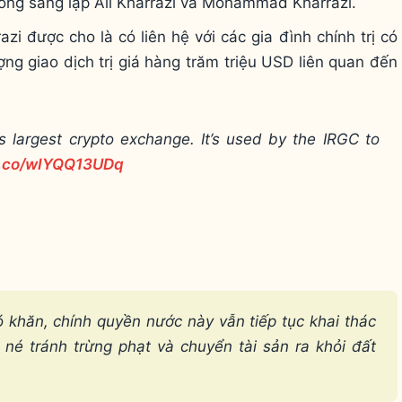
ồng sáng lập Ali Kharrazi và Mohammad Kharrazi.
zi được cho là có liên hệ với các gia đình chính trị có
ợng giao dịch trị giá hàng trăm triệu USD liên quan đến
s largest crypto exchange. It’s used by the IRGC to
/t.co/wIYQQ13UDq
hó khăn, chính quyền nước này vẫn tiếp tục khai thác
né tránh trừng phạt và chuyển tài sản ra khỏi đất