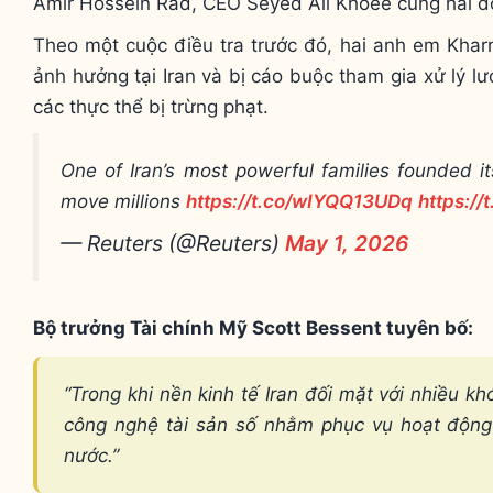
Amir Hossein Rad, CEO Seyed Ali Khoee cùng hai đ
Theo một cuộc điều tra trước đó, hai anh em Kharra
ảnh hưởng tại Iran và bị cáo buộc tham gia xử lý lư
các thực thể bị trừng phạt.
One of Iran’s most powerful families founded it
move millions
https://t.co/wIYQQ13UDq
https:/
— Reuters (@Reuters)
May 1, 2026
Bộ trưởng Tài chính Mỹ Scott Bessent tuyên bố:
“Trong khi nền kinh tế Iran đối mặt với nhiều k
công nghệ tài sản số nhằm phục vụ hoạt động 
nước.”