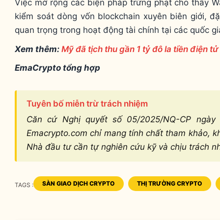
Việc mở rộng các biện pháp trừng phạt cho thấy 
kiểm soát dòng vốn blockchain xuyên biên giới, đặ
quan trọng trong hoạt động tài chính tại các quốc g
Xem thêm:
Mỹ đã tịch thu gần 1 tỷ đô la tiền điện tử
EmaCrypto tổng hợp
Tuyên bố miễn trừ trách nhiệm
Căn cứ Nghị quyết số 05/2025/NQ-CP ngày 9
Emacrypto.com chỉ mang tính chất tham khảo, khô
Nhà đầu tư cần tự nghiên cứu kỹ và chịu trách n
SÀN GIAO DỊCH CRYPTO
THỊ TRƯỜNG CRYPTO
TAGS :
TAGS