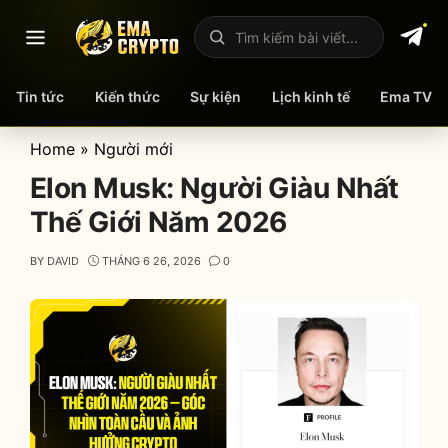
Mở menu
Tìm kiếm bài viết
Tin tức
Kiến thức
Sự kiện
Lịch kinh tế
Ema TV
Skip
Home
»
Người mới
to
Elon Musk: Người Giàu Nhất
content
Thế Giới Năm 2026
BY
DAVID
THÁNG 6 26, 2026
0