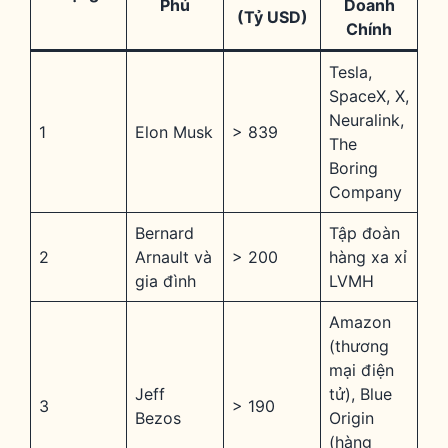
Phú
Doanh
(Tỷ USD)
Chính
Tesla,
SpaceX, X,
Neuralink,
1
Elon Musk
> 839
The
Boring
Company
Bernard
Tập đoàn
2
Arnault và
> 200
hàng xa xỉ
gia đình
LVMH
Amazon
(thương
mại điện
Jeff
tử), Blue
3
> 190
Bezos
Origin
(hàng