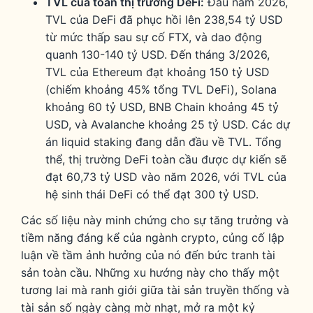
TVL của toàn thị trường DeFi:
Đầu năm 2026,
TVL của DeFi đã phục hồi lên 238,54 tỷ USD
từ mức thấp sau sự cố FTX, và dao động
quanh 130-140 tỷ USD. Đến tháng 3/2026,
TVL của Ethereum đạt khoảng 150 tỷ USD
(chiếm khoảng 45% tổng TVL DeFi), Solana
khoảng 60 tỷ USD, BNB Chain khoảng 45 tỷ
USD, và Avalanche khoảng 25 tỷ USD. Các dự
án liquid staking đang dẫn đầu về TVL. Tổng
thể, thị trường DeFi toàn cầu được dự kiến sẽ
đạt 60,73 tỷ USD vào năm 2026, với TVL của
hệ sinh thái DeFi có thể đạt 300 tỷ USD.
Các số liệu này minh chứng cho sự tăng trưởng và
tiềm năng đáng kể của ngành crypto, củng cố lập
luận về tầm ảnh hưởng của nó đến bức tranh tài
sản toàn cầu. Những xu hướng này cho thấy một
tương lai mà ranh giới giữa tài sản truyền thống và
tài sản số ngày càng mờ nhạt, mở ra một kỷ