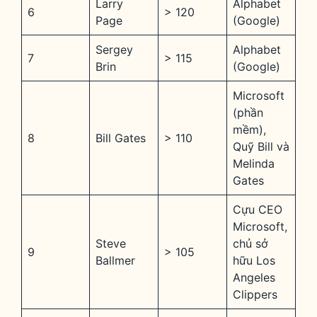
Larry
Alphabet
6
> 120
Page
(Google)
Sergey
Alphabet
7
> 115
Brin
(Google)
Microsoft
(phần
mềm),
8
Bill Gates
> 110
Quỹ Bill và
Melinda
Gates
Cựu CEO
Microsoft,
Steve
chủ sở
9
> 105
Ballmer
hữu Los
Angeles
Clippers