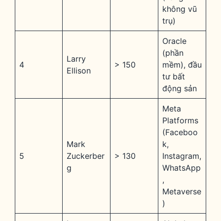
không vũ
trụ)
Oracle
(phần
Larry
4
> 150
mềm), đầu
Ellison
tư bất
động sản
Meta
Platforms
(Faceboo
Mark
k,
5
Zuckerber
> 130
Instagram,
g
WhatsApp
,
Metaverse
)