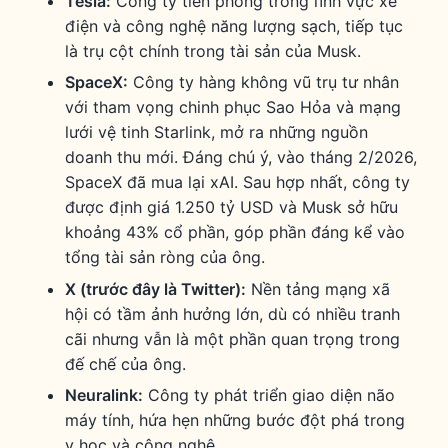
Tesla:
Công ty tiên phong trong lĩnh vực xe
điện và công nghệ năng lượng sạch, tiếp tục
là trụ cột chính trong tài sản của Musk.
SpaceX:
Công ty hàng không vũ trụ tư nhân
với tham vọng chinh phục Sao Hỏa và mạng
lưới vệ tinh Starlink, mở ra những nguồn
doanh thu mới. Đáng chú ý, vào tháng 2/2026,
SpaceX đã mua lại xAI. Sau hợp nhất, công ty
được định giá 1.250 tỷ USD và Musk sở hữu
khoảng 43% cổ phần, góp phần đáng kể vào
tổng tài sản ròng của ông.
X (trước đây là Twitter):
Nền tảng mạng xã
hội có tầm ảnh hưởng lớn, dù có nhiều tranh
cãi nhưng vẫn là một phần quan trọng trong
đế chế của ông.
Neuralink:
Công ty phát triển giao diện não
máy tính, hứa hẹn những bước đột phá trong
y học và công nghệ.