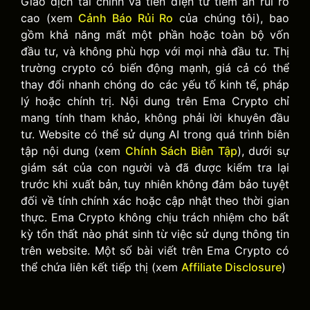
Giao dịch tài chính và tiền điện tử tiềm ẩn rủi ro
cao (xem
Cảnh Báo Rủi Ro
của chúng tôi), bao
gồm khả năng mất một phần hoặc toàn bộ vốn
đầu tư, và không phù hợp với mọi nhà đầu tư. Thị
trường crypto có biến động mạnh, giá cả có thể
thay đổi nhanh chóng do các yếu tố kinh tế, pháp
lý hoặc chính trị. Nội dung trên Ema Crypto chỉ
mang tính tham khảo, không phải lời khuyên đầu
tư. Website có thể sử dụng AI trong quá trình biên
tập nội dung (xem
Chính Sách Biên Tập
), dưới sự
giám sát của con người và đã được kiểm tra lại
trước khi xuất bản, tuy nhiên không đảm bảo tuyệt
đối về tính chính xác hoặc cập nhật theo thời gian
thực. Ema Crypto không chịu trách nhiệm cho bất
kỳ tổn thất nào phát sinh từ việc sử dụng thông tin
trên website. Một số bài viết trên Ema Crypto có
thể chứa liên kết tiếp thị (xem
Affiliate Disclosure
)