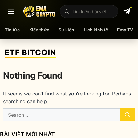
Mở menu
Tìm kiếm bài viết
Tin tức
Kiến thức
Sự kiện
Lịch kinh tế
Ema TV
Skip
to
ETF BITCOIN
content
Nothing Found
It seems we can’t find what you’re looking for. Perhaps
searching can help.
Search
for:
BÀI VIẾT MỚI NHẤT