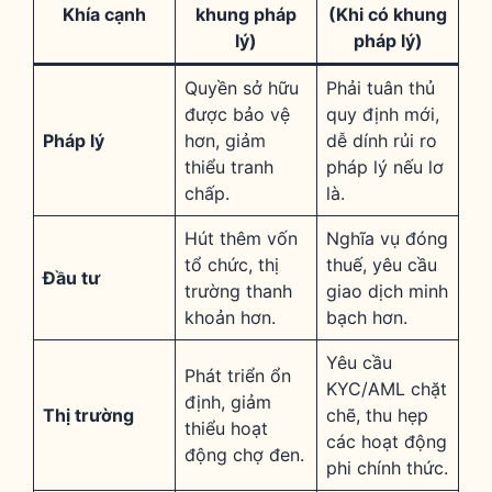
Khía cạnh
khung pháp
(Khi có khung
lý)
pháp lý)
Quyền sở hữu
Phải tuân thủ
được bảo vệ
quy định mới,
Pháp lý
hơn, giảm
dễ dính rủi ro
thiểu tranh
pháp lý nếu lơ
chấp.
là.
Hút thêm vốn
Nghĩa vụ đóng
tổ chức, thị
thuế, yêu cầu
Đầu tư
trường thanh
giao dịch minh
khoản hơn.
bạch hơn.
Yêu cầu
Phát triển ổn
KYC/AML chặt
định, giảm
Thị trường
chẽ, thu hẹp
thiểu hoạt
các hoạt động
động chợ đen.
phi chính thức.