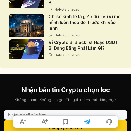
Bị
THÁNG 8 5, 2026
Chỉ số kinh tế là gì? 7 dữ liệu vĩ mô
mình luôn theo dõi trước khi vào
lệnh
THÁNG 8 5, 2026
Ví Crypto Bị Blacklist Hoặc USDT
Bị Đóng Băng Phải Làm Gì?
THÁNG 8 5, 2026
Nhận bản tin Crypto chọn lọc
Không spam. Không lùa gà. Chỉ gửi khi có thứ đáng đọc.
Đăng ký nhận tin