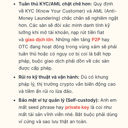
Tuân thủ KYC/AML chặt chẽ hơn:
Quy định
về KYC (Know Your Customer) và AML (Anti-
Money Laundering) chắc chắn sẽ nghiêm ngặt
hơn. Các sàn sẽ đòi xác minh danh tính kỹ
lưỡng khi mở tài khoản, nạp rút tiền fiat
và
giao dịch lớn
. Những nền tảng
P2P
hay
OTC đang hoạt động trong vùng xám sẽ phải
tuân thủ hoặc có nguy cơ bị coi là bất hợp
pháp, buộc giao dịch phải dồn về các sàn
được cấp phép.
Rủi ro kỹ thuật và vận hành:
Dù có khung
pháp lý, thị trường crypto vẫn biến động cao
và tiềm ẩn rủi ro lừa đảo.
Bảo mật ví tự quản lý (Self-custody):
Anh em
mất seed phrase hay
private key
là coi như
mất tài sản vĩnh viễn nhé. Bắt buộc phải dùng
ví cứng và sao lưu thật an toàn.