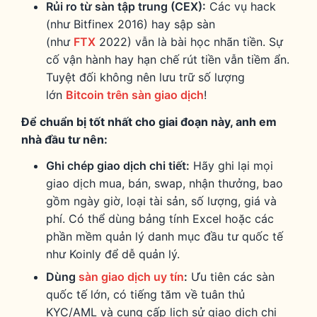
Rủi ro từ sàn tập trung (CEX):
Các vụ hack
(như Bitfinex 2016) hay sập sàn
(như
FTX
2022) vẫn là bài học nhãn tiền. Sự
cố vận hành hay hạn chế rút tiền vẫn tiềm ẩn.
Tuyệt đối không nên lưu trữ số lượng
lớn
Bitcoin trên sàn giao dịch
!
Để chuẩn bị tốt nhất cho giai đoạn này, anh em
nhà đầu tư nên:
Ghi chép giao dịch chi tiết:
Hãy ghi lại mọi
giao dịch mua, bán, swap, nhận thưởng, bao
gồm ngày giờ, loại tài sản, số lượng, giá và
phí. Có thể dùng bảng tính Excel hoặc các
phần mềm quản lý danh mục đầu tư quốc tế
như Koinly để dễ quản lý.
Dùng
sàn giao dịch uy tín
:
Ưu tiên các sàn
quốc tế lớn, có tiếng tăm về tuân thủ
KYC/AML và cung cấp lịch sử giao dịch chi