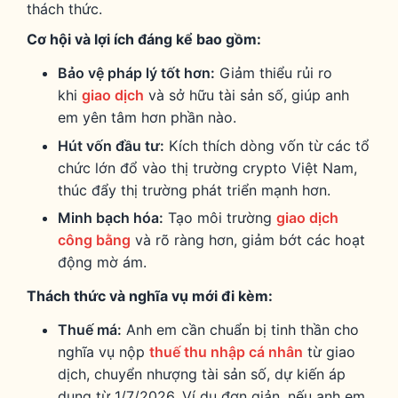
thách thức.
Cơ hội và lợi ích đáng kể bao gồm:
Bảo vệ pháp lý tốt hơn:
Giảm thiểu rủi ro
khi
giao dịch
và sở hữu tài sản số, giúp anh
em yên tâm hơn phần nào.
Hút vốn đầu tư:
Kích thích dòng vốn từ các tổ
chức lớn đổ vào thị trường crypto Việt Nam,
thúc đẩy thị trường phát triển mạnh hơn.
Minh bạch hóa:
Tạo môi trường
giao dịch
công bằng
và rõ ràng hơn, giảm bớt các hoạt
động mờ ám.
Thách thức và nghĩa vụ mới đi kèm:
Thuế má:
Anh em cần chuẩn bị tinh thần cho
nghĩa vụ nộp
thuế thu nhập cá nhân
từ giao
dịch, chuyển nhượng tài sản số, dự kiến áp
dụng từ 1/7/2026. Ví dụ đơn giản, nếu anh em