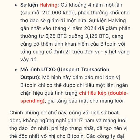
Sự kiện
Halving
:
Cứ khoảng 4 năm một lần
(sau mỗi 210.000 khối), phần thưởng khối cho
thợ đào sẽ giảm đi một nửa. Sự kiện Halving
gần nhất vào tháng 4 năm 2024 đã giảm phần
thưởng từ 6,25 BTC xuống 3,125 BTC, càng
củng cố thêm tính khan hiếm của Bitcoin với
tổng cung cố định 21 triệu đơn vị – y hệt vàng
vậy đó.
Mô hình UTXO (Unspent Transaction
Output):
Mô hình này đảm bảo mỗi đơn vị
Bitcoin chỉ có thể được chi tiêu một lần, ngăn
chặn hiệu quả tình trạng
chi tiêu kép (double-
spending)
, gia tăng bảo mật cho mạng lưới.
Chính những cơ chế này, cộng với lịch sử hoạt
động không ngừng nghỉ gần 17 năm và mạng lưới
thợ đào lớn nhất, phi tập trung nhất, đã tạo nên vị
thế độc nhất vô nhị cho Bitcoin. Các công ty đại