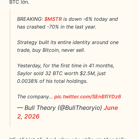
BTC lớn.
BREAKING:
$MSTR
is down -6% today and
has crashed -70% in the last year.
Strategy built its entire identity around one
trade, buy Bitcoin, never sell.
Yesterday, for the first time in 41 months,
Saylor sold 32 BTC worth $2.5M, just
0.0038% of his total holdings.
The company…
pic.twitter.com/SEnBfiYDz6
— Bull Theory (@BullTheoryio)
June
2, 2026