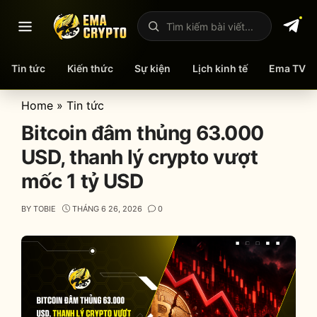
Mở menu
Tìm kiếm bài viết
Tin tức
Kiến thức
Sự kiện
Lịch kinh tế
Ema TV
Skip
Home
»
Tin tức
to
Bitcoin đâm thủng 63.000
content
USD, thanh lý crypto vượt
mốc 1 tỷ USD
BY
TOBIE
THÁNG 6 26, 2026
0