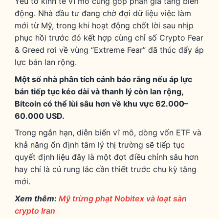
Yếu tố kinh tế vĩ mô cũng góp phần gia tăng biến
động. Nhà đầu tư đang chờ đợi dữ liệu việc làm
mới từ Mỹ, trong khi hoạt động chốt lời sau nhịp
phục hồi trước đó kết hợp cùng chỉ số Crypto Fear
& Greed rơi về vùng “Extreme Fear” đã thúc đẩy áp
lực bán lan rộng.
Một số nhà phân tích cảnh báo rằng nếu áp lực
bán tiếp tục kéo dài và thanh lý còn lan rộng,
Bitcoin có thể lùi sâu hơn về khu vực 62.000–
60.000 USD.
Trong ngắn hạn, diễn biến vĩ mô, dòng vốn ETF và
khả năng ổn định tâm lý thị trường sẽ tiếp tục
quyết định liệu đây là một đợt điều chỉnh sâu hơn
hay chỉ là cú rung lắc cần thiết trước chu kỳ tăng
mới.
Xem thêm:
Mỹ trừng phạt Nobitex và loạt sàn
crypto Iran