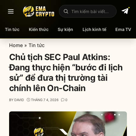
Mở menu
Tìm kiếm bài viết
Tin tức
Kiến thức
Sự kiện
Lịch kinh tế
Ema TV
Skip
Home
»
Tin tức
to
Chủ tịch SEC Paul Atkins:
content
Đang thực hiện “bước đi lịch
sử” để đưa thị trường tài
chính lên On-Chain
BY
DAVID
THÁNG 7 4, 2026
0