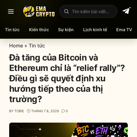
Mở menu
Tìm kiếm bài viết
Tin tức
Kiến thức
Sự kiện
Lịch kinh tế
Ema TV
Skip
Home
»
Tin tức
to
Đà tăng của Bitcoin và
content
Ethereum chỉ là “relief rally”?
Điều gì sẽ quyết định xu
hướng tiếp theo của thị
trường?
BY
TOBIE
THÁNG 7 8, 2026
0