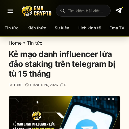
Mở menu
Tìm kiếm bài viết
Tin tức
Kiến thức
Sự kiện
Lịch kinh tế
Ema TV
Skip
Home
»
Tin tức
to
Kẻ mạo danh influencer lừa
content
đảo staking trên telegram bị
tù 15 tháng
BY
TOBIE
THÁNG 6 26, 2026
0