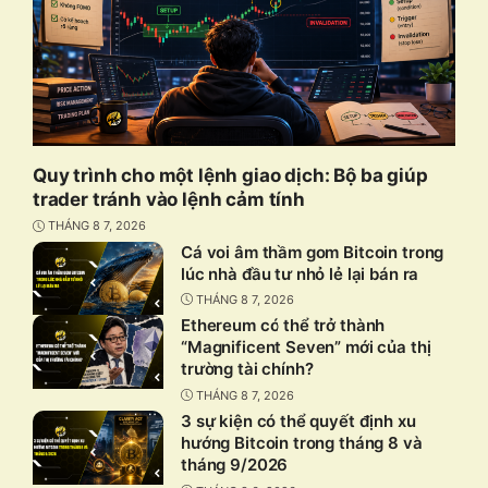
Quy trình cho một lệnh giao dịch: Bộ ba giúp
trader tránh vào lệnh cảm tính
THÁNG 8 7, 2026
Cá voi âm thầm gom Bitcoin trong
lúc nhà đầu tư nhỏ lẻ lại bán ra
THÁNG 8 7, 2026
Ethereum có thể trở thành
“Magnificent Seven” mới của thị
trường tài chính?
THÁNG 8 7, 2026
3 sự kiện có thể quyết định xu
hướng Bitcoin trong tháng 8 và
tháng 9/2026