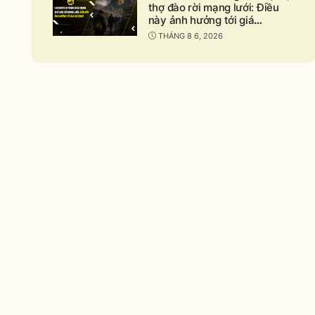
thợ đào rời mạng lưới: Điều
này ảnh hưởng tới giá
nd
Bitcoin?
THÁNG 8 6, 2026
apse