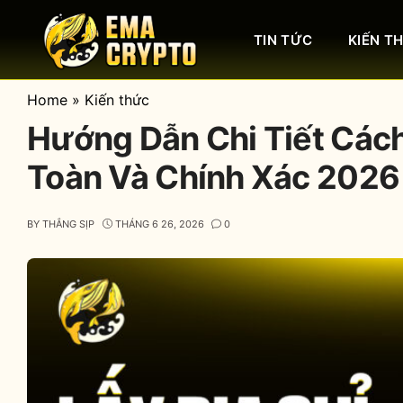
Skip
to
TIN TỨC
KIẾN T
content
Home
»
Kiến thức
Hướng Dẫn Chi Tiết Cách
Toàn Và Chính Xác 2026
BY
THẮNG SỊP
THÁNG 6 26, 2026
0