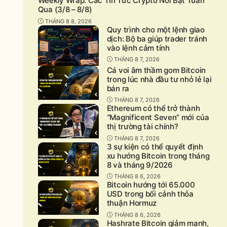
Weekly Wrap: Các Tin Tức Crypto Nổi Bật Tuần
Qua (3/8 – 8/8)
THÁNG 8 8, 2026
Quy trình cho một lệnh giao
dịch: Bộ ba giúp trader tránh
vào lệnh cảm tính
THÁNG 8 7, 2026
Cá voi âm thầm gom Bitcoin
trong lúc nhà đầu tư nhỏ lẻ lại
bán ra
THÁNG 8 7, 2026
Ethereum có thể trở thành
“Magnificent Seven” mới của
thị trường tài chính?
THÁNG 8 7, 2026
3 sự kiện có thể quyết định
xu hướng Bitcoin trong tháng
8 và tháng 9/2026
THÁNG 8 6, 2026
Bitcoin hướng tới 65.000
USD trong bối cảnh thỏa
thuận Hormuz
THÁNG 8 6, 2026
Hashrate Bitcoin giảm mạnh,