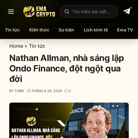
Mở menu
Tìm kiếm bài viết
Tin tức
Kiến thức
Sự kiện
Lịch kinh tế
Ema TV
Skip
Home
»
Tin tức
to
Nathan Allman, nhà sáng lập
content
Ondo Finance, đột ngột qua
đời
BY
TOBIE
THÁNG 6 26, 2026
0