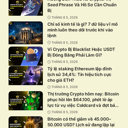
Seed Phrase Và Hồ Sơ Cần Chuẩn
Bị
THÁNG 8 5, 2026
Chỉ số kinh tế là gì? 7 dữ liệu vĩ mô
mình luôn theo dõi trước khi vào
lệnh
THÁNG 8 5, 2026
Ví Crypto Bị Blacklist Hoặc USDT
Bị Đóng Băng Phải Làm Gì?
THÁNG 8 5, 2026
Tỷ lệ staking Ethereum lập đỉnh
lịch sử 34,4%: Tín hiệu tích cực
cho giá ETH?
THÁNG 8 5, 2026
Thị trường Crypto hôm nay: Bitcoin
phục hồi lên $64.100, phớt lờ áp
lực từ vụ việc Coldcard và đợt bán
BTC của Strategy
THÁNG 8 5, 2026
Bitcoin có thể giảm về 45.000–
50.000 USD? Lịch sử đang lặp lại