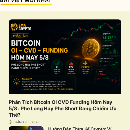
BÀI VIẾT MỚI NHẤT
Phân Tích Bitcoin OI CVD Funding Hôm Nay
5/8 : Phe Long Hay Phe Short Đang Chiếm Ưu
Thế?
THÁNG 8 5, 2026
Hướng Dẫn Thừa Kế Crypto: Ví,