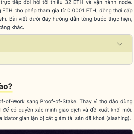
rực tiếp đòi hỏi tối thiểu 32 ETH và vận hành node.
ng ETH cho phép tham gia từ 0.0001 ETH, đồng thời cấp
i. Bài viết dưới đây hướng dẫn từng bước thực hiện,
 tảng khác.
Expa
/
Coll
nào?
f-of-Work sang Proof-of-Stake. Thay vì thợ đào dùng
H để có quyền xác minh giao dịch và đề xuất khối mới.
idator gian lận bị cắt giảm tài sản đã khoá (slashing).