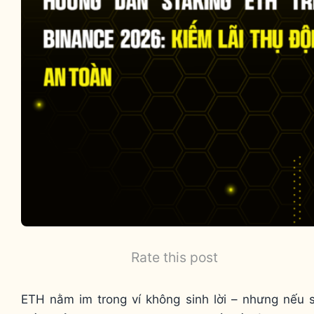
Rate this post
ETH nằm im trong ví không sinh lời – nhưng nếu