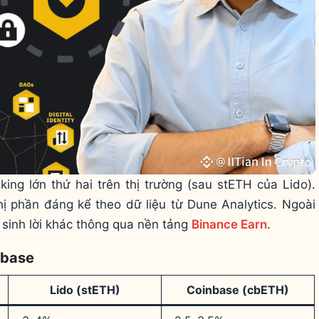
ing lớn thứ hai trên thị trường (sau stETH của Lido).
hị phần đáng kể theo dữ liệu từ Dune Analytics. Ngoài
sinh lời khác thông qua nền tảng
Binance Earn
.
nbase
Lido (stETH)
Coinbase (cbETH)