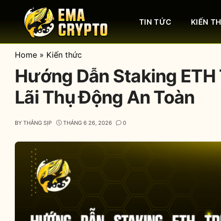
Skip
to
TIN TỨC
KIẾN T
content
Home
»
Kiến thức
Hướng Dẫn Staking ETH 
Lãi Thụ Động An Toàn
BY
THẮNG SỊP
THÁNG 6 26, 2026
0