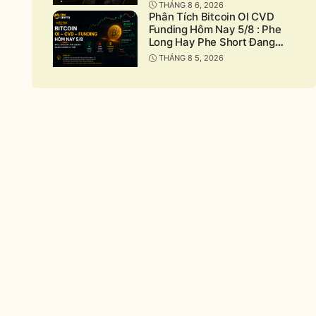
Bitcoin?
THÁNG 8 6, 2026
Phân Tích Bitcoin OI CVD
Funding Hôm Nay 5/8 : Phe
Long Hay Phe Short Đang
Chiếm Ưu Thế?
THÁNG 8 5, 2026
nd
apse