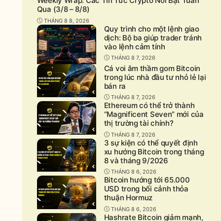
Weekly Wrap: Các Tin Tức Crypto Nổi Bật Tuần
Qua (3/8 – 8/8)
THÁNG 8 8, 2026
Quy trình cho một lệnh giao
dịch: Bộ ba giúp trader tránh
vào lệnh cảm tính
THÁNG 8 7, 2026
Cá voi âm thầm gom Bitcoin
trong lúc nhà đầu tư nhỏ lẻ lại
bán ra
THÁNG 8 7, 2026
Ethereum có thể trở thành
“Magnificent Seven” mới của
thị trường tài chính?
THÁNG 8 7, 2026
3 sự kiện có thể quyết định
xu hướng Bitcoin trong tháng
8 và tháng 9/2026
THÁNG 8 6, 2026
Bitcoin hướng tới 65.000
USD trong bối cảnh thỏa
thuận Hormuz
THÁNG 8 6, 2026
Hashrate Bitcoin giảm mạnh,