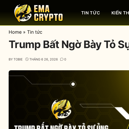
Skip
to
TIN TỨC
KIẾN T
content
Home
»
Tin tức
Trump Bất Ngờ Bày Tỏ S
BY
TOBIE
THÁNG 6 26, 2026
0