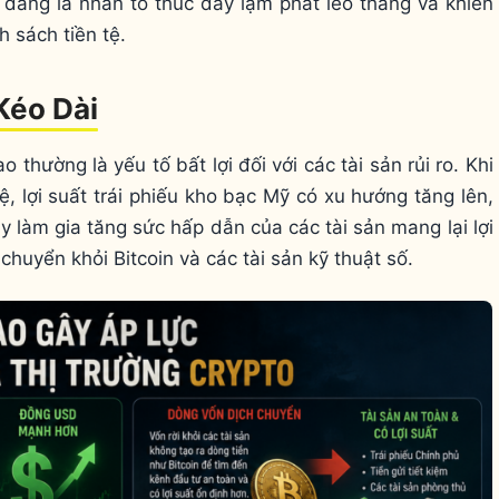
 đang là nhân tố thúc đẩy lạm phát leo thang và khiến
h sách tiền tệ.
Kéo Dài
ao thường là yếu tố bất lợi đối với các tài sản rủi ro. Khi
tệ, lợi suất trái phiếu kho bạc Mỹ có xu hướng tăng lên,
làm gia tăng sức hấp dẫn của các tài sản mang lại lợi
huyển khỏi Bitcoin và các tài sản kỹ thuật số.