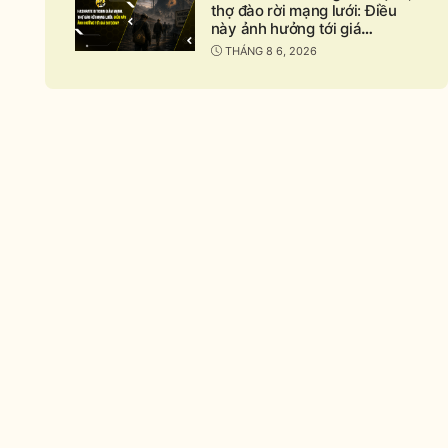
thợ đào rời mạng lưới: Điều
này ảnh hưởng tới giá
Bitcoin?
THÁNG 8 6, 2026
nd
apse