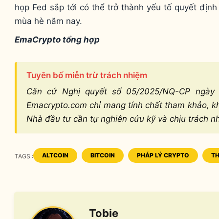
họp Fed sắp tới có thể trở thành yếu tố quyết định
mùa hè năm nay.
EmaCrypto tổng hợp
Tuyên bố miễn trừ trách nhiệm
Căn cứ Nghị quyết số 05/2025/NQ-CP ngày 9
Emacrypto.com chỉ mang tính chất tham khảo, khô
Nhà đầu tư cần tự nghiên cứu kỹ và chịu trách n
ALTCOIN
BITCOIN
PHÁP LÝ CRYPTO
TH
TAGS :
TAGS
Tobie