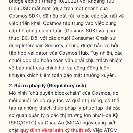
bridge exploit (tháng 10/2022) với khoảng 100
triệu USD mất mát (dựa trên một nhánh của
Cosmos SDK), đã nêu bật rủi ro của các cầu nối và
việc triển khai. Cosmos tập trung vào việc cung
cấp bộ công cụ an toàn (Cosmos SDK) và giao
thức IBC. Đối với các chuỗi Consumer Chain sử
dụng Interchain Security, chúng được bảo vệ bởi
tập hợp validator của Cosmos Hub. Tuy nhiên, các
chuỗi độc lập hoàn toàn vẫn phải chịu trách nhiệm
về bảo mật của chính họ, và cộng đồng luôn
khuyến khích kiểm toán bảo mật thường xuyên.
2. Rủi ro pháp lý (Regulatory risk)
Mô hình “chủ quyền blockchain” của Cosmos, nơi
mỗi chuỗi có bộ quy tắc và quản trị riêng, có thể
tạo ra những thách thức pháp lý phức tạp khi các
cơ quan quản lý ở các thị trường lớn như Hoa Kỳ
(SEC/CFTC) và Châu Âu (MiCA) ngày càng siết
chặt
quy định về tài sản kỹ thuật số
. Việc ATOM