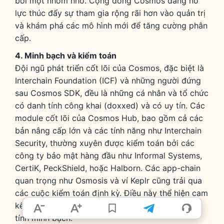
bởi một nhóm nhỏ. Cộng đồng Cosmos đang nỗ
lực thúc đẩy sự tham gia rộng rãi hơn vào quản trị
và khám phá các mô hình mới để tăng cường phân
cấp.
4. Minh bạch và kiểm toán
Đội ngũ phát triển cốt lõi của Cosmos, đặc biệt là
Interchain Foundation (ICF) và những người đứng
sau Cosmos SDK, đều là những cá nhân và tổ chức
có danh tính công khai (doxxed) và có uy tín. Các
module cốt lõi của Cosmos Hub, bao gồm cả các
bản nâng cấp lớn và các tính năng như Interchain
Security, thường xuyên được kiểm toán bởi các
công ty bảo mật hàng đầu như Informal Systems,
CertiK, PeckShield, hoặc Halborn. Các app-chain
quan trọng như Osmosis và ví Keplr cũng trải qua
các cuộc kiểm toán định kỳ. Điều này thể hiện cam
kết mạnh mẽ của hệ sinh thái đối với bảo mật và
tính minh bạch.