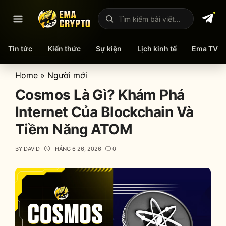
Mở menu
Tìm kiếm bài viết
Tin tức
Kiến thức
Sự kiện
Lịch kinh tế
Ema TV
Skip
Home
»
Người mới
to
Cosmos Là Gì? Khám Phá
content
Internet Của Blockchain Và
Tiềm Năng ATOM
BY
DAVID
THÁNG 6 26, 2026
0