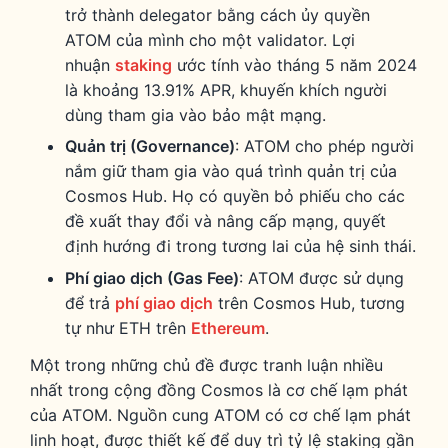
trở thành delegator bằng cách ủy quyền
ATOM của mình cho một validator. Lợi
nhuận
staking
ước tính vào tháng 5 năm 2024
là khoảng 13.91% APR, khuyến khích người
dùng tham gia vào bảo mật mạng.
Quản trị (Governance)
: ATOM cho phép người
nắm giữ tham gia vào quá trình quản trị của
Cosmos Hub. Họ có quyền bỏ phiếu cho các
đề xuất thay đổi và nâng cấp mạng, quyết
định hướng đi trong tương lai của hệ sinh thái.
Phí giao dịch (Gas Fee)
: ATOM được sử dụng
để trả
phí giao dịch
trên Cosmos Hub, tương
tự như ETH trên
Ethereum
.
Một trong những chủ đề được tranh luận nhiều
nhất trong cộng đồng Cosmos là cơ chế lạm phát
của ATOM. Nguồn cung ATOM có cơ chế lạm phát
linh hoạt, được thiết kế để duy trì tỷ lệ staking gần