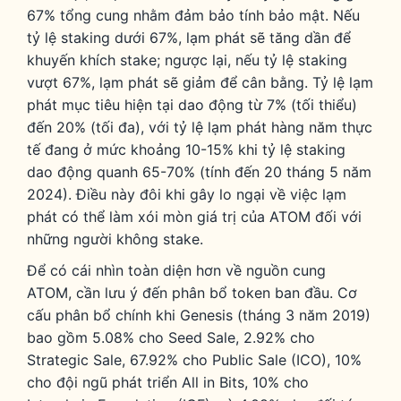
67% tổng cung nhằm đảm bảo tính bảo mật. Nếu
tỷ lệ staking dưới 67%, lạm phát sẽ tăng dần để
khuyến khích stake; ngược lại, nếu tỷ lệ staking
vượt 67%, lạm phát sẽ giảm để cân bằng. Tỷ lệ lạm
phát mục tiêu hiện tại dao động từ 7% (tối thiểu)
đến 20% (tối đa), với tỷ lệ lạm phát hàng năm thực
tế đang ở mức khoảng 10-15% khi tỷ lệ staking
dao động quanh 65-70% (tính đến 20 tháng 5 năm
2024). Điều này đôi khi gây lo ngại về việc lạm
phát có thể làm xói mòn giá trị của ATOM đối với
những người không stake.
Để có cái nhìn toàn diện hơn về nguồn cung
ATOM, cần lưu ý đến phân bổ token ban đầu. Cơ
cấu phân bổ chính khi Genesis (tháng 3 năm 2019)
bao gồm 5.08% cho Seed Sale, 2.92% cho
Strategic Sale, 67.92% cho Public Sale (ICO), 10%
cho đội ngũ phát triển All in Bits, 10% cho