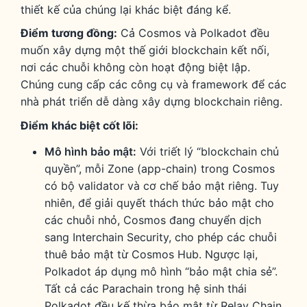
thiết kế của chúng lại khác biệt đáng kể.
Điểm tương đồng:
Cả Cosmos và Polkadot đều
muốn xây dựng một thế giới blockchain kết nối,
nơi các chuỗi không còn hoạt động biệt lập.
Chúng cung cấp các công cụ và framework để các
nhà phát triển dễ dàng xây dựng blockchain riêng.
Điểm khác biệt cốt lõi:
Mô hình bảo mật:
Với triết lý “blockchain chủ
quyền”, mỗi Zone (app-chain) trong Cosmos
có bộ validator và cơ chế bảo mật riêng. Tuy
nhiên, để giải quyết thách thức bảo mật cho
các chuỗi nhỏ, Cosmos đang chuyển dịch
sang Interchain Security, cho phép các chuỗi
thuê bảo mật từ Cosmos Hub. Ngược lại,
Polkadot áp dụng mô hình “bảo mật chia sẻ”.
Tất cả các Parachain trong hệ sinh thái
Polkadot đều kế thừa bảo mật từ Relay Chain