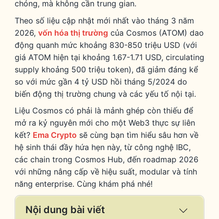
chóng, mà không cần trung gian.
Theo số liệu cập nhật mới nhất vào tháng 3 năm
2026,
vốn hóa thị trường
của Cosmos (ATOM) dao
động quanh mức khoảng 830-850 triệu USD (với
giá ATOM hiện tại khoảng 1.67-1.71 USD, circulating
supply khoảng 500 triệu token), đã giảm đáng kể
so với mức gần 4 tỷ USD hồi tháng 5/2024 do
biến động thị trường chung và các yếu tố nội tại.
Liệu Cosmos có phải là mảnh ghép còn thiếu để
mở ra kỷ nguyên mới cho một Web3 thực sự liên
kết?
Ema Crypto
sẽ cùng bạn tìm hiểu sâu hơn về
hệ sinh thái đầy hứa hẹn này, từ công nghệ IBC,
các chain trong Cosmos Hub, đến roadmap 2026
với những nâng cấp về hiệu suất, modular và tính
năng enterprise. Cùng khám phá nhé!
Nội dung bài viết
Expand