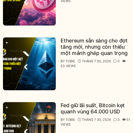
VIEWS
Ethereum sẵn sàng cho đợt
tăng mới, nhưng còn thiếu
một mảnh ghép quan trọng
BY
TOBIE
THÁNG 7 30, 2026
0
53 VIEWS
Fed giữ lãi suất, Bitcoin kẹt
quanh vùng 64.000 USD
BY
TOBIE
THÁNG 7 30, 2026
0
51
VIEWS