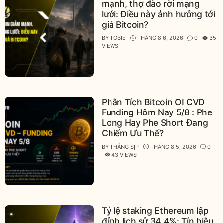
mạnh, thợ đào rời mạng
lưới: Điều này ảnh hưởng tới
giá Bitcoin?
BY
TOBIE
THÁNG 8 6, 2026
0
35
VIEWS
Phân Tích Bitcoin OI CVD
Funding Hôm Nay 5/8 : Phe
Long Hay Phe Short Đang
Chiếm Ưu Thế?
BY
THẮNG SỊP
THÁNG 8 5, 2026
0
43 VIEWS
Tỷ lệ staking Ethereum lập
đỉnh lịch sử 34,4%: Tín hiệu