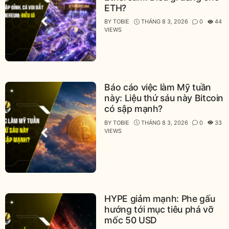
ETH?
BY
TOBIE
THÁNG 8 3, 2026
0
44
VIEWS
Báo cáo việc làm Mỹ tuần
này: Liệu thứ sáu này Bitcoin
có sập mạnh?
BY
TOBIE
THÁNG 8 3, 2026
0
33
VIEWS
HYPE giảm mạnh: Phe gấu
hướng tới mục tiêu phá vỡ
mốc 50 USD