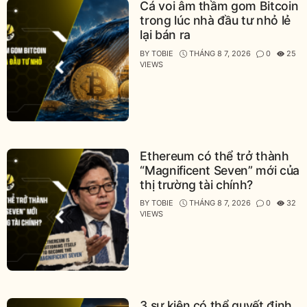
Cá voi âm thầm gom Bitcoin
trong lúc nhà đầu tư nhỏ lẻ
lại bán ra
BY
TOBIE
THÁNG 8 7, 2026
0
25
VIEWS
Ethereum có thể trở thành
“Magnificent Seven” mới của
thị trường tài chính?
BY
TOBIE
THÁNG 8 7, 2026
0
32
VIEWS
3 sự kiện có thể quyết định