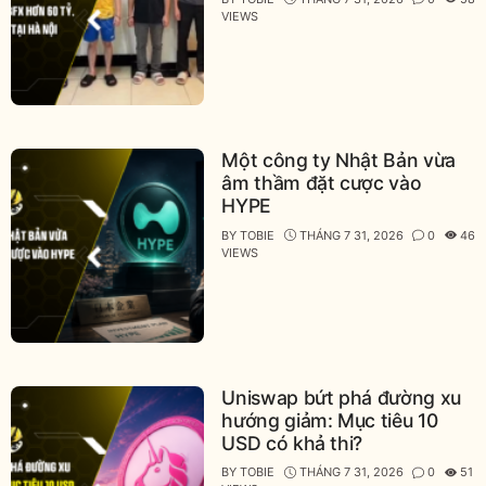
VIEWS
Một công ty Nhật Bản vừa
âm thầm đặt cược vào
HYPE
BY
TOBIE
THÁNG 7 31, 2026
0
46
VIEWS
Uniswap bứt phá đường xu
hướng giảm: Mục tiêu 10
USD có khả thi?
BY
TOBIE
THÁNG 7 31, 2026
0
51