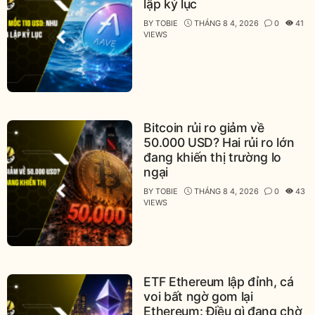
lập kỷ lục
BY
TOBIE
THÁNG 8 4, 2026
0
41
VIEWS
Bitcoin rủi ro giảm về
50.000 USD? Hai rủi ro lớn
đang khiến thị trường lo
ngại
BY
TOBIE
THÁNG 8 4, 2026
0
43
VIEWS
ETF Ethereum lập đỉnh, cá
voi bất ngờ gom lại
Ethereum: Điều gì đang chờ