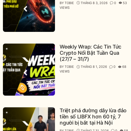
BY
TOBIE
THÁNG 8 3, 2026
0
53
VIEWS
Weekly Wrap: Các Tin Tức
Crypto Nổi Bật Tuần Qua
(27/7 – 31/7)
BY
TOBIE
THÁNG 8 1, 2026
0
68
VIEWS
Triệt phá đường dây lừa đảo
tiền số LIBFX hơn 60 tỷ, 7
người bị bắt tại Hà Nội
BY
TOBIE
THÁNG 7 31, 2026
0
58