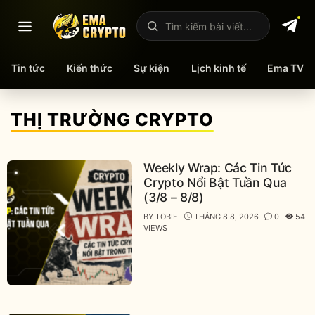
Mở menu
Tìm kiếm bài viết
Tin tức
Kiến thức
Sự kiện
Lịch kinh tế
Ema TV
Skip
to
THỊ TRƯỜNG CRYPTO
content
Weekly Wrap: Các Tin Tức
Crypto Nổi Bật Tuần Qua
(3/8 – 8/8)
BY
TOBIE
THÁNG 8 8, 2026
0
54
VIEWS