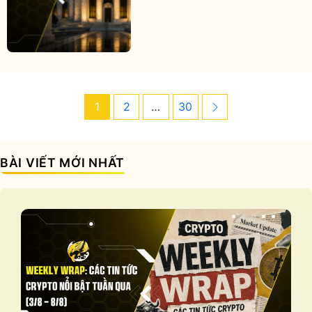
Post
Page
Page
Page
Next
1
2
…
30
navigation
BÀI VIẾT MỚI NHẤT