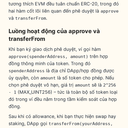
tương thích EVM đều tuân chuẩn ERC-20, trong đó
hai hàm cốt lõi liên quan đến phê duyệt là
approve
và
.
transferFrom
Luồng hoạt động của approve và
transferFrom
Khi bạn ký giao dịch phê duyệt, ví gọi hàm
trên hợp
approve(spenderAddress, amount)
đồng thông minh của token. Trong đó
là địa chỉ DApp/hợp đồng được
spenderAddress
ủy quyền, còn
là số token cho phép. Nếu
amount
chọn phê duyệt vô hạn, giá trị
sẽ là
amount
2^256
(MAX_UINT256) – tức là toàn bộ số token loại
- 1
đó trong ví đều nằm trong tầm kiểm soát của hợp
đồng.
Sau khi có allowance, khi bạn thực hiện swap hay
staking, DApp gọi
transferFrom(yourAddress,