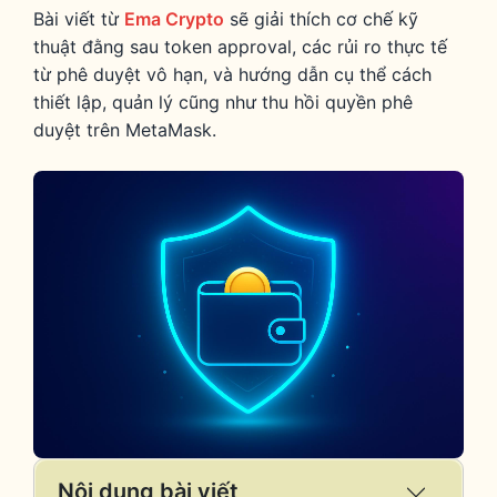
Bài viết từ
Ema Crypto
sẽ giải thích cơ chế kỹ
thuật đằng sau token approval, các rủi ro thực tế
từ phê duyệt vô hạn, và hướng dẫn cụ thể cách
thiết lập, quản lý cũng như thu hồi quyền phê
duyệt trên MetaMask.
Nội dung bài viết
Expand