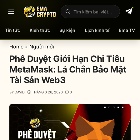
Mở menu
Tìm kiếm bài viết
Tin tức
Kiến thức
Sự kiện
Lịch kinh tế
Ema TV
Skip
Home
»
Người mới
to
Phê Duyệt Giới Hạn Chi Tiêu
content
MetaMask: Lá Chắn Bảo Mật
Tài Sản Web3
BY
DAVID
THÁNG 6 26, 2026
0